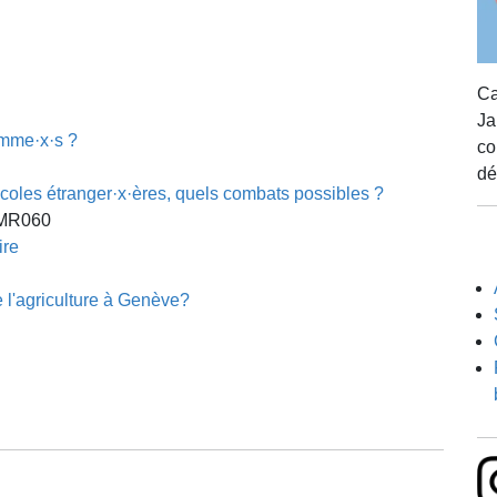
Ca
Ja
femme·x·s ?
co
dé
ricoles étranger·x·ères, quels combats possibles ?
e MR060
ire
 l'agriculture à Genève?