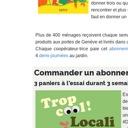
donner trois ou q
rencontrer et plus 
faut en donner un p
Plus de 400 ménages reçoivent chaque se
produits aux portes de Genève et livrés dans
Chaque coopérateur·trice paie cet
abonnem
4
demi-journées
au jardin.
Commander un abonneme
3 paniers à l'essai durant 3 sema
Es
de
bi
un
#