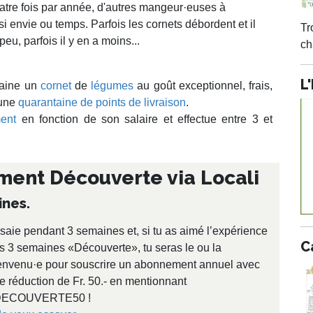
uatre fois par année, d'autres mangeur·euses à
si envie ou temps. Parfois les cornets débordent et il
Tr
eu, parfois il y en a moins...
ch
L
maine un
cornet
de
légumes
au goût exceptionnel, frais,
 une
quarantaine de points de livraison
.
ent
en fonction de son salaire et effectue entre 3 et
nt Découverte via Locali
ines.
saie pendant 3 semaines et, si tu as aimé l’expérience
C
s 3 semaines «Découverte», tu seras le ou la
envenu·e pour souscrire un abonnement annuel avec
e réduction de Fr. 50.- en mentionnant
DECOUVERTE50 !