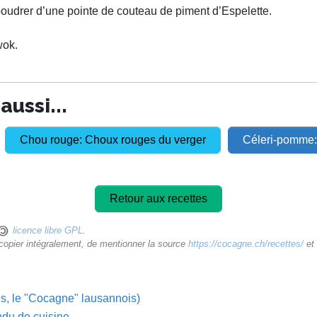
oudrer d’une pointe de couteau de piment d’Espelette.
wok.
ussi...
Chou rouge: Choux rouges du verger
Céleri-pomme:
Retour aux recettes
licence libre GPL
.
ecopier intégralement, de mentionner la source
https://cocagne.ch/recettes/
et 
es, le "Cocagne" lausannois)
ndu de cuisine