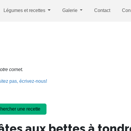
Légumes et recettes
Galerie
Contact
Con
otre cornet.
itez pas, écrivez-nous!
âtes aux bettes à tondr