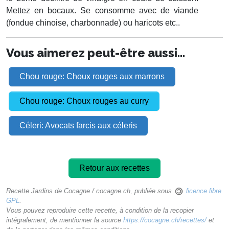
Mettez en bocaux. Se consomme avec de viande
(fondue chinoise, charbonnade) ou haricots etc..
Vous aimerez peut-être aussi...
Chou rouge: Choux rouges aux marrons
Chou rouge: Choux rouges au curry
Céleri: Avocats farcis aux céleris
Retour aux recettes
Recette Jardins de Cocagne / cocagne.ch, publiée sous
licence libre
GPL
.
Vous pouvez reproduire cette recette, à condition de la recopier
intégralement, de mentionner la source
https://cocagne.ch/recettes/
et