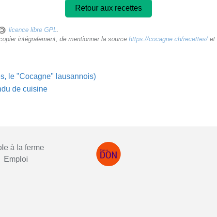
Retour aux recettes
licence libre GPL
.
ecopier intégralement, de mentionner la source
https://cocagne.ch/recettes/
et 
es, le "Cocagne" lausannois)
ndu de cuisine
le à la ferme
Emploi