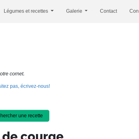
Légumes et recettes
Galerie
Contact
Con
otre cornet.
itez pas, écrivez-nous!
 de courge