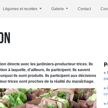
Légumes et recettes
Galerie
Contact
Con
ON
P
n directe avec les jardiniers-producteur·trices. Ils
n à laquelle, d'ailleurs, ils participent. Ils savent
»
quoi ils sont produits. Ils participent aux décisions
pa
ur·trices sont proches de la réalité du maraîchage.
»
co
»