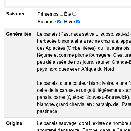
Saisons
Printemps
Été
Automne
Hiver
Généralités
Le panais (Pastinaca sativa L. subsp. sativa)
herbacée bisannuelle à racine charnue, appar
des Apiacées (Ombellifères), qui fut autrefoi
légume et comme plante fourragère. C'est un
peu délaissée de nos jours, sauf en Grande-
pays nordiques et en Afrique du Nord .
Le panais, d'une couleur blanc ivoire, a une 
celle de la carotte, et un goût légèrement s
panais, panet (Québec,Nouveau-Brunswick), 
blanche, grand chervis, en : parsnip, de : Pasti
pastinaca.
Origine
Le panais sauvage, dont il existe de nombreu
spontané dans toute l'Europe, dans le Caucase 