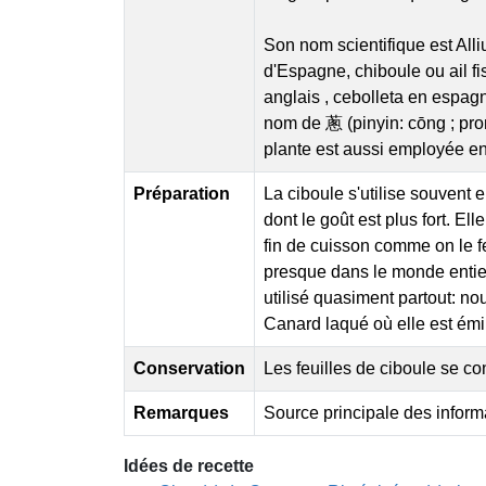
Son nom scientifique est All
d'Espagne, chiboule ou ail f
anglais , cebolleta en espagn
nom de 蔥 (pinyin: cōng ; pro
plante est aussi employée e
Préparation
La ciboule s'utilise souvent
dont le goût est plus fort. El
fin de cuisson comme on le fer
presque dans le monde entier,
utilisé quasiment partout: nou
Canard laqué où elle est émi
Conservation
Les feuilles de ciboule se co
Remarques
Source principale des inform
Idées de recette