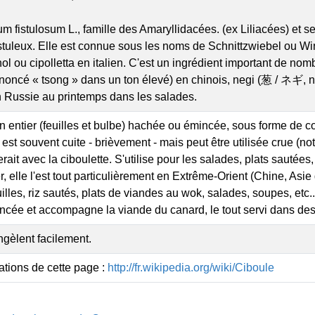
ium fistulosum L., famille des Amaryllidacées. (ex Liliacées) et
istuleux. Elle est connue sous les noms de Schnittzwiebel ou W
ol ou cipolletta en italien. C'est un ingrédient important de no
noncé « tsong » dans un ton élevé) en chinois, negi (葱 / ネギ, n
n Russie au printemps dans les salades.
 en entier (feuilles et bulbe) hachée ou émincée, sous forme de
le est souvent cuite - brièvement - mais peut être utilisée crue (
ait avec la ciboulette. S'utilise pour les salades, plats sautées, 
 elle l'est tout particulièrement en Extrême-Orient (Chine, Asie
illes, riz sautés, plats de viandes au wok, salades, soupes, etc.
ncée et accompagne la viande du canard, le tout servi dans des
ngèlent facilement.
ations de cette page :
http://fr.wikipedia.org/wiki/Ciboule