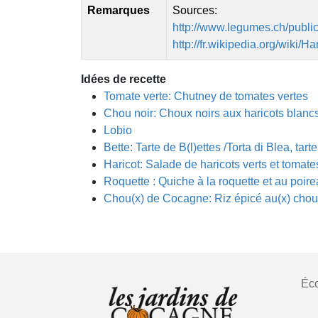
Remarques
Sources:
http://www.legumes.ch/publ
http://fr.wikipedia.org/wiki/Ha
Idées de recette
Tomate verte: Chutney de tomates vertes
Chou noir: Choux noirs aux haricots blancs 
Lobio
Bette: Tarte de B(l)ettes /Torta di Blea, tar
Haricot: Salade de haricots verts et tomate
Roquette : Quiche à la roquette et au poir
Chou(x) de Cocagne: Riz épicé au(x) cho
Éco