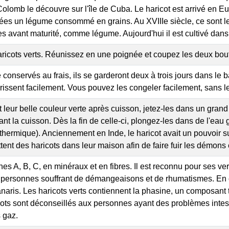
olomb le découvre sur l'île de Cuba. Le haricot est arrivé en Eu
s un légume consommé en grains. Au XVIIIe siècle, ce sont le
es avant maturité, comme légume. Aujourd'hui il est cultivé dans
aricots verts. Réunissez en une poignée et coupez les deux bouts;
e conservés au frais, ils se garderont deux à trois jours dans le
rrissent facilement. Vous pouvez les congeler facilement, sans l
 leur belle couleur verte après cuisson, jetez-les dans un gran
nt la cuisson. Dès la fin de celle-ci, plongez-les dans de l'eau 
 thermique). Anciennement en Inde, le haricot avait un pouvoir 
ttent des haricots dans leur maison afin de faire fuir les démons 
nes A, B, C, en minéraux et en fibres. Il est reconnu pour ses ve
rsonnes souffrant de démangeaisons et de rhumatismes. En ca
naris. Les haricots verts contiennent la phasine, un composan
cots sont déconseillés aux personnes ayant des problèmes intest
 gaz.