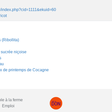
ic/index.php?cid=1111&ekuid=60
ricot
(Ribollita)
te sucrée niçoise
s
eau
ux de printemps de Cocagne
le à la ferme
Emploi