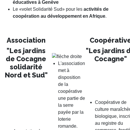
éducatives
à Genève
Le «volet Solidarité Sud» pour les
activités de
coopération au développement en Afrique
.
Association
Coopérativ
"Les jardins
"Les jardins 
de Cocagne
Cocagne"
L'association
solidarité
met à
Nord et Sud"
disposition
de la
coopérative
une partie de
Coopérative de
la serre
culture maraîchè
payée par la
biologique, inscri
loterie
au registre du
romande.