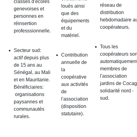
classes d'écoles
réseau de
loués ainsi
genevoises et
distribution
que des
personnes en
hebdomadaire a
équipements
réinsertion
coopérateurs.
et du
professsionnelle.
matériel.
Tous les
Secteur sud:
coopérateurs son
Contribution
actif depuis plus
automatiquemen
annuelle de
de 15 ans au
membres de
la
Sénégal, au Mali
l'association
coopérative
et en Mauritanie.
jardins de Coca
aux activités
Bénéficiaires:
solidarité nord -
de
organisations
sud.
l'association
paysannes et
(disposition
communautés
statutaire).
rurales.