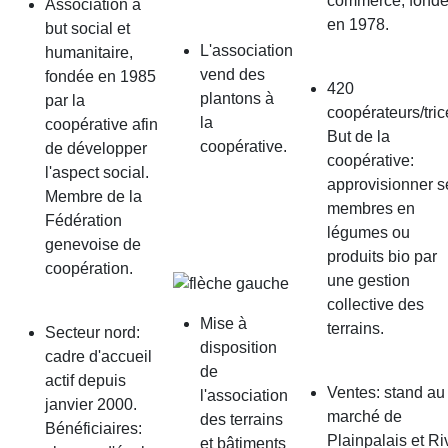
commerce, fond
Association à
en 1978.
but social et
L'association
humanitaire,
vend des
fondée en 1985
420
plantons à
par la
coopérateurs/tric
la
coopérative afin
But de la
coopérative.
de développer
coopérative:
l'aspect social.
approvisionner s
Membre de la
membres en
Fédération
légumes ou
genevoise de
produits bio par
coopération.
une gestion
collective des
Mise à
terrains.
Secteur nord:
disposition
cadre d'accueil
de
actif depuis
Ventes: stand au
l'association
janvier 2000.
marché de
des terrains
Bénéficiaires:
Plainpalais et Ri
et bâtiments